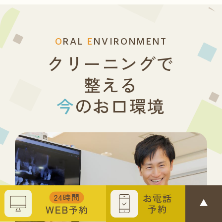
O
RAL
E
NVIRONMENT
クリーニングで
整える
今
のお口環境