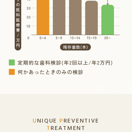
U
NIQUE
P
REVENTIVE
T
REATMENT