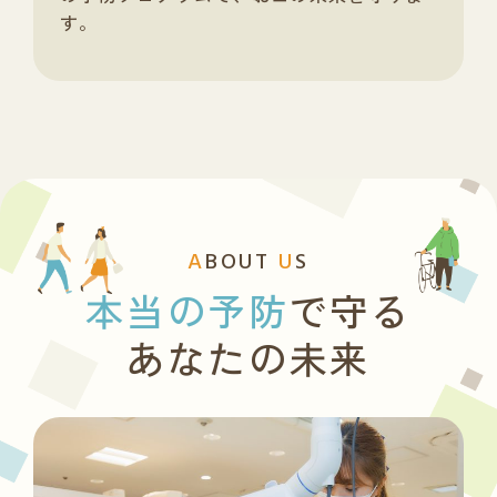
す。
A
BOUT
U
S
本当の予防
で守る
あなたの未来