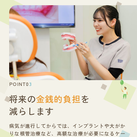
POINT0
3
将来の
金銭的負担
を
減らします
病気が進行してからでは、
インプラントや大がか
りな根管治療など、
高額な治療が必要になるケー