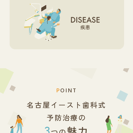
P
OINT
名古屋イースト歯科式
予防治療の
3
魅力
つの