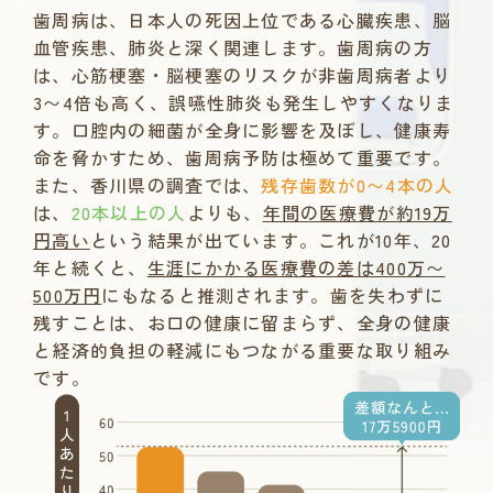
歯周病は、日本人の死因上位である心臓疾患、脳
血管疾患、肺炎と深く関連します。歯周病の方
は、心筋梗塞・脳梗塞のリスクが非歯周病者より
3〜4倍も高く、誤嚥性肺炎も発生しやすくなりま
す。口腔内の細菌が全身に影響を及ぼし、健康寿
命を脅かすため、歯周病予防は極めて重要です。
また、香川県の調査では、
残存歯数が0〜4本の人
は、
20本以上の人
よりも、
年間の医療費が約19万
円高い
という結果が出ています。これが10年、20
年と続くと、
生涯にかかる医療費の差は400万〜
500万円
にもなると推測されます。歯を失わずに
残すことは、お口の健康に留まらず、全身の健康
と経済的負担の軽減にもつながる重要な取り組み
です。