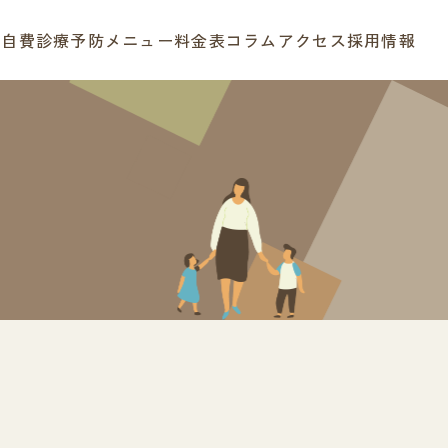
療
自費診療
予防メニュー
料金表
コラム
アクセス
採用情報