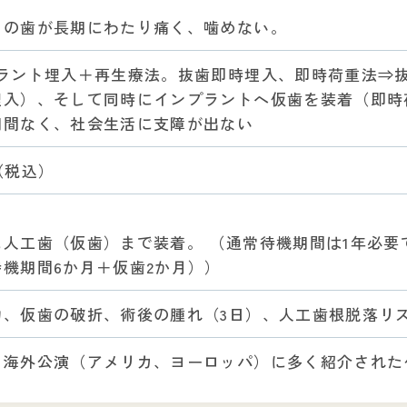
目の歯が長期にわたり痛く、噛めない。
プラント埋入＋再生療法。抜歯即時埋入、即時荷重法⇒
埋入）、そして同時にインプラントへ仮歯を装着（即時
期間なく、社会生活に支障が出ない
（税込）
人工歯（仮歯）まで装着。 （通常待機期間は1年必要
機期間6か月＋仮歯2か月））
物、仮歯の破折、術後の腫れ（3日）、人工歯根脱落リ
、海外公演（アメリカ、ヨーロッパ）に多く紹介された