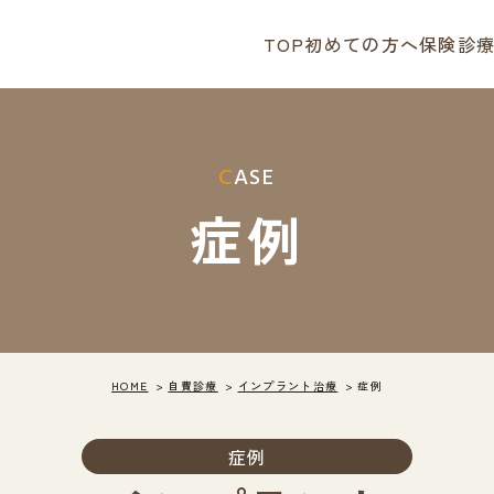
TOP
初めての方へ
保険診
CASE
症例
HOME
自費診療
インプラント治療
症例
症例