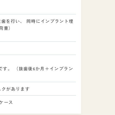
抜歯を行い、 同時にインプラント埋
荷重）
です。 （抜歯後6か月＋インプラン
スクがあります
ケース