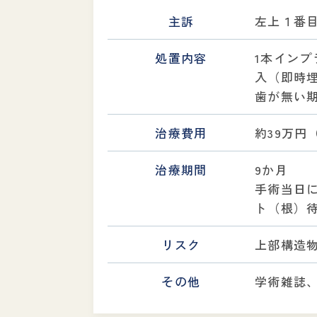
主訴
左上１番
処置内容
1本イン
入（即時
歯が無い
治療費用
約39万円
治療期間
9か月
手術当日に
ト（根）待
リスク
上部構造
その他
学術雑誌