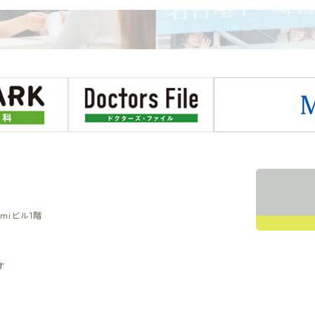
miビル1階
す